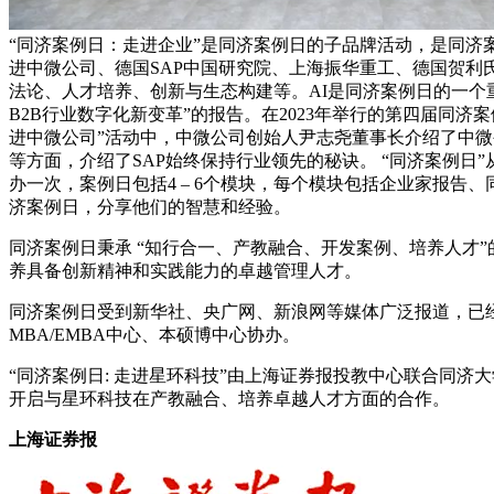
“同济案例日：走进企业”是同济案例日的子品牌活动，是同济
进中微公司、德国SAP中国研究院、上海振华重工、德国贺利氏（
法论、人才培养、创新与生态构建等。AI是同济案例日的一个重要主题
B2B行业数字化新变革”的报告。在2023年举行的第四届同
进中微公司”活动中，中微公司创始人尹志尧董事长介绍了中微
等方面，介绍了SAP始终保持行业领先的秘诀。 “同济案例日
办一次，案例日包括4 – 6个模块，每个模块包括企业家报
济案例日，分享他们的智慧和经验。
同济案例日秉承 “知行合一、产教融合、开发案例、培养人才
养具备创新精神和实践能力的卓越管理人才。
同济案例日受到新华社、央广网、新浪网等媒体广泛报道，已
MBA/EMBA中心、本硕博中心协办。
“同济案例日: 走进星环科技”由上海证券报投教中心联合同济
开启与星环科技在产教融合、培养卓越人才方面的合作。
上海证券报