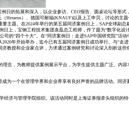
案例日的拓展和深入，以企业参访、CEO报告、圆桌论坛等形
Heraeus）、德国可耐福(KNAUF)以及上工申贝，讨论
。在2024年举行的第五届同济案例日上，SAP全球副总裁、中国研究
济案例日上，宝钢工程技术集团袁磊总工程师，作了题为“数字化设
公司的“四个十大”。在“同济案例日：走进SAP中国研究院”活
”从2020年开始举办，迄今已有五届同济案例日成功举行。与“
告、同济教授和企业家点评，力求通过案例研究和讨论深入剖析这
”的理念，为教师提供案例展示平台，为学生提供主题广泛、内
经成为一个在管理学界和企业界享有良好声誉的品牌活动。同济
大学经济与管理学院组织。该活动同时是上海证券报牵头组织的特色