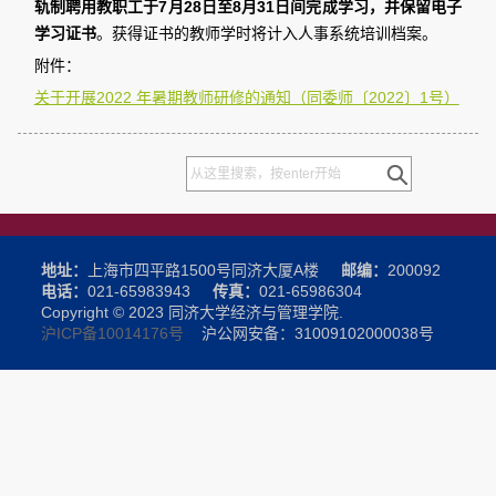
轨制聘用教职工于7月28日至8月31日间完成学习，并保留电子
学习证书
。获得证书的教师学时将计入人事系统培训档案。
附件：
关于开展2022 年暑期教师研修的通知（同委师〔2022〕1号）
地址：
上海市四平路1500号同济大厦A楼
邮编：
200092
电话：
021-65983943
传真：
021-65986304
Copyright © 2023 同济大学经济与管理学院.
沪ICP备10014176号
沪公网安备：31009102000038号